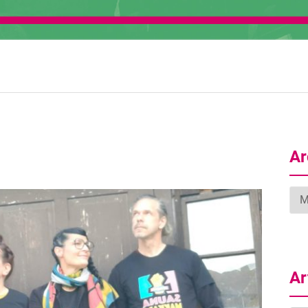
Ar
Arc
Ar