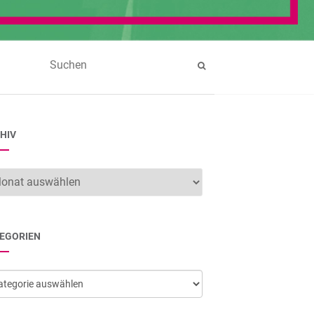
HIV
hiv
EGORIEN
egorien