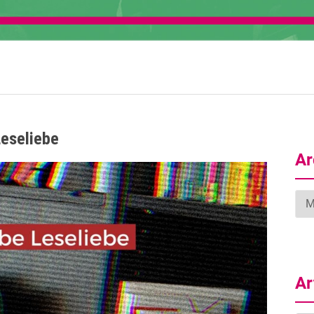
Leseliebe
Ar
Arc
Ar