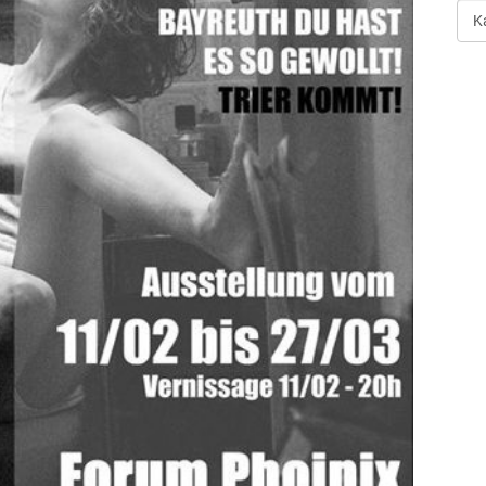
Art
der
Ver