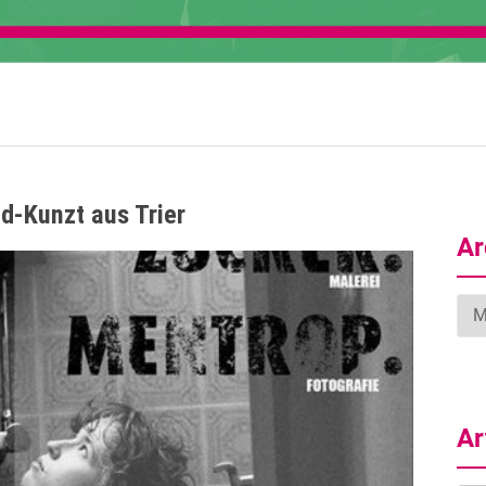
d-Kunzt aus Trier
Ar
Arc
Ar