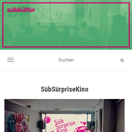
NAVIGATION UMSCHALTEN
SübSürpriseKino