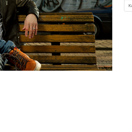
Art
der
Ver