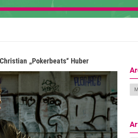
 Christian „Pokerbeats“ Huber
Ar
Arc
Ar