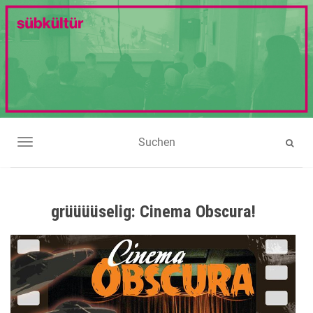
NAVIGATION UMSCHALTEN
grüüüüselig: Cinema Obscura!