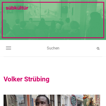
NAVIGATION UMSCHALTEN
Volker Strübing