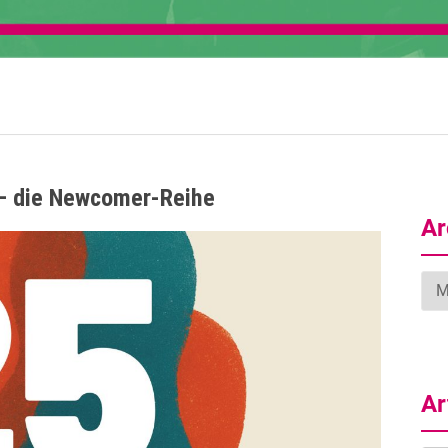
– die Newcomer-Reihe
Ar
Arc
Ar