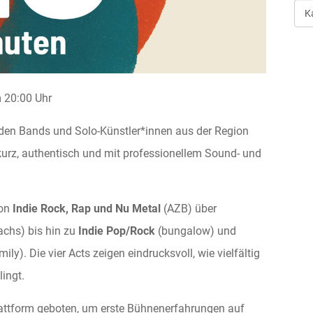
Art
der
Ver
20:00 Uhr
nden Bands und Solo-Künstler*innen aus der Region
 kurz, authentisch und mit professionellem Sound- und
von
Indie Rock, Rap und Nu Metal
(AZB) über
chs) bis hin zu
Indie Pop/Rock
(bungalow) und
ly). Die vier Acts zeigen eindrucksvoll, wie vielfältig
ingt.
ttform geboten, um erste Bühnenerfahrungen auf