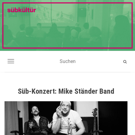
NAVIGATION UMSCHALTEN
Süb-Konzert: Mike Ständer Band