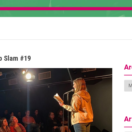
b Slam #19
Ar
Arc
Ar