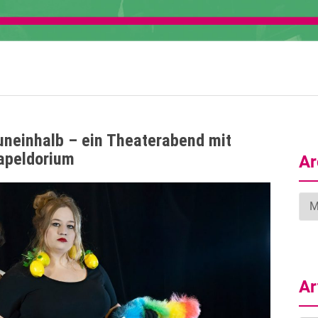
euneinhalb – ein Theaterabend mit
apeldorium
Ar
Arc
Ar