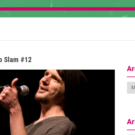
b Slam #12
Ar
Arc
Ar