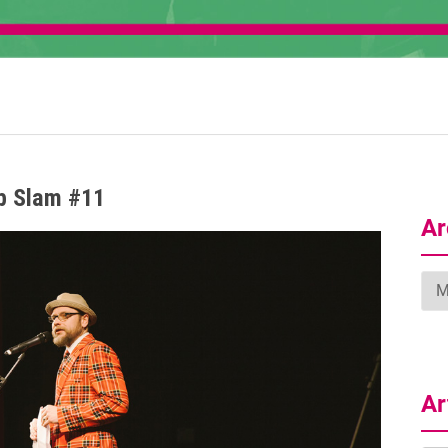
b Slam #11
Ar
Arc
Ar