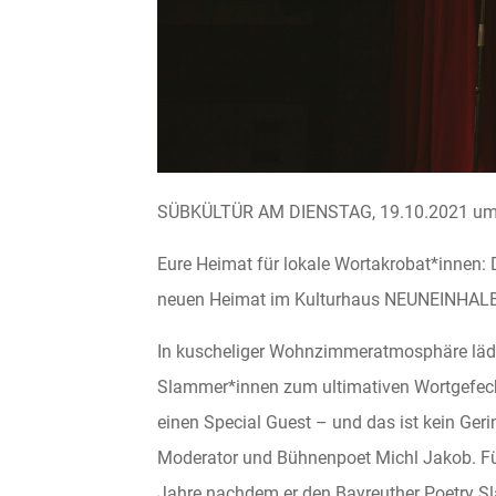
SÜBKÜLTÜR AM DIENSTAG, 19.10.2021 um 
Eure Heimat für lokale Wortakrobat*innen: D
neuen Heimat im Kulturhaus NEUNEINHALB
In kuscheliger Wohnzimmeratmosphäre lädt 
Slammer*innen zum ultimativen Wortgefech
einen Special Guest – und das ist kein Geri
Moderator und Bühnenpoet Michl Jakob. Für 
Jahre nachdem er den Bayreuther Poetry S