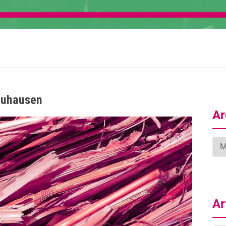
zuhausen
Ar
Arc
Ar