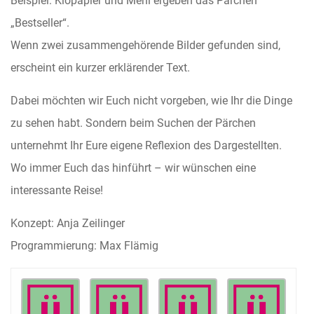
Beispiel: Klopapier und Mehl ergeben das Pärchen
„Bestseller“.
Wenn zwei zusammengehörende Bilder gefunden sind,
erscheint ein kurzer erklärender Text.
Dabei möchten wir Euch nicht vorgeben, wie Ihr die Dinge
zu sehen habt. Sondern beim Suchen der Pärchen
unternehmt Ihr Eure eigene Reflexion des Dargestellten.
Wo immer Euch das hinführt – wir wünschen eine
interessante Reise!
Konzept: Anja Zeilinger
Programmierung: Max Flämig
.
.
M
e