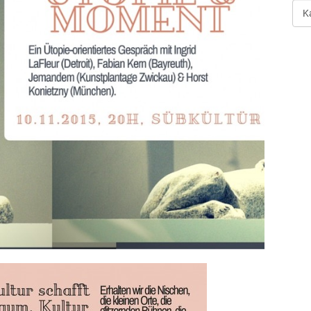
Art
der
Ver