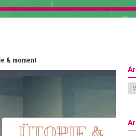
ie & moment
Ar
Arc
Ar