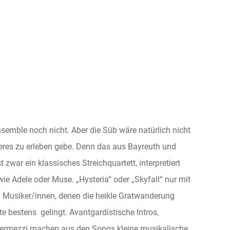
Ensemble noch nicht. Aber die Süb wäre natürlich nicht
eres zu erleben gebe. Denn das aus Bayreuth und
war ein klassisches Streichquartett, interpretiert
ie Adele oder Muse. „Hysteria“ oder „Skyfall“ nur mit
en Musiker/innen, denen die heikle Gratwanderung
e bestens gelingt. Avantgardistische Intros,
ntermezzi machen aus den Songs kleine musikalische