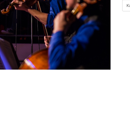
Art
der
Ver