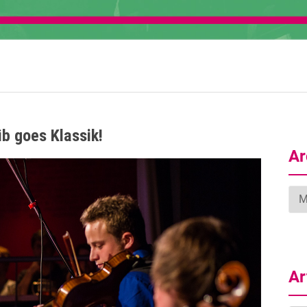
üb goes Klassik!
Ar
Arc
Ar