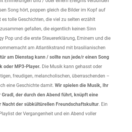
mit Erinnerungen und / oder einem Ereignis verbunden
en Song hört, poppen gleich die Bilder im Kopf auf
 es tolle Geschichten, die viel zu selten erzählt
 zusammen gefallen, die eigentlich keinen Sinn
y Pop und die erste Steuererklärung, Eminem und die
Sommernacht am Atlantikstrand mit brasilianischen
tür am Dienstag kann / sollte nun jede/r einen Song
ck oder MP3-Player.
Die Musik kann gehasst oder
ustigen, freudigen, melancholischen, überraschenden –
ch eine Geschichte damit.
Wir spielen die Musik, Ihr
 Gradl, der durch den Abend führt, knüpft eine
r Nacht der sübkültürellen Freundschaftskultur
. Ein
aylist der Vergangenheit und ein Abend voller