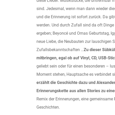
diese Lieder: Musikstücke, die untrennbar 
sind. Jedesmal, wenn man dann wieder dies
und die Erinnerung ist sofort zurück. Da gibt
werden. Und durch Zufall sind da oft Dinge
ergeben; Beyoncé und Omas Geburtstag, Igg
neue Liebe, die Neubauten zur lauschigen 
Zufallsbekanntschaften …
Zu dieser Sübkül
mitbringen, egal ob auf Vinyl, CD, USB-Sti
geliebt sein oder für einen besonderen – l
Moment stehen, Hauptsache es verbindet si
erzählt die Geschichte dazu und Alexander
Erinnerungskette aus allen Stories zu eine
Remix der Erinnerungen, eine gemeinsame Pl
Geschichten.