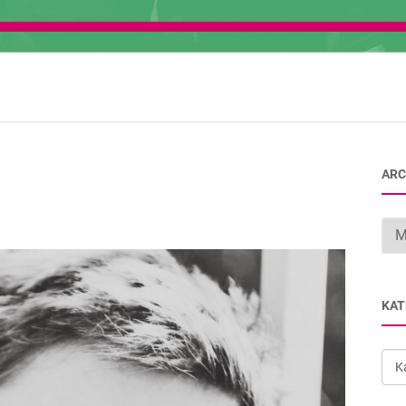
ARC
Arc
KAT
Kat