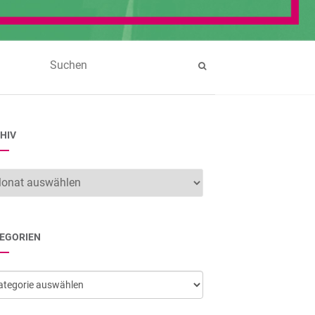
HIV
hiv
EGORIEN
egorien