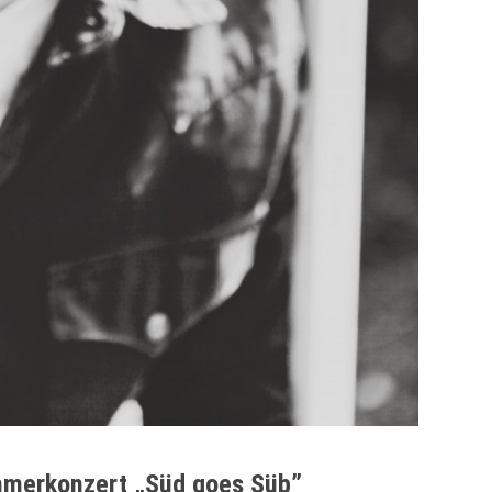
merkonzert „Süd goes Süb”