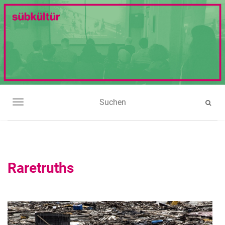
NAVIGATION UMSCHALTEN
Raretruths