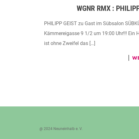
WGNR RMX : PHILIPP
PHILIPP GEIST zu Gast im Sübsalon SÜBK
Kämmereigasse 9 1/2 um 19:00 Uhr!!! Ein H
ist ohne Zweifel das […]
WE
@ 2024 Neuneinhalb e. V.