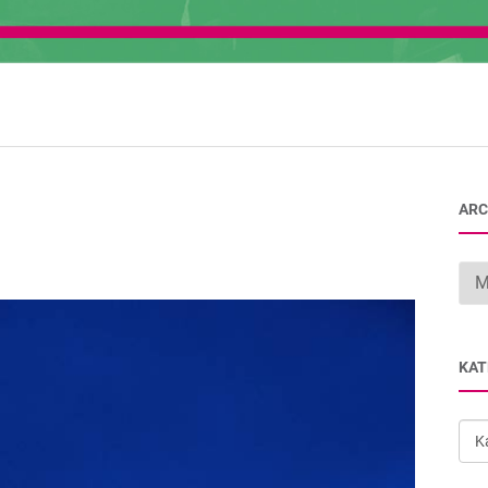
ARC
Arc
KAT
Kat