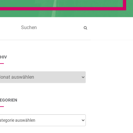
HIV
hiv
EGORIEN
egorien