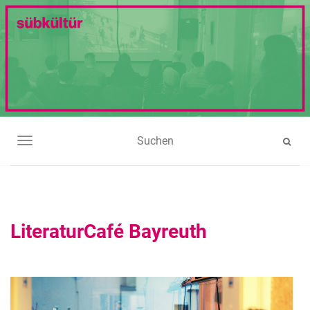
NAVIGATION UMSCHALTEN
LiteraturCafé Bayreuth