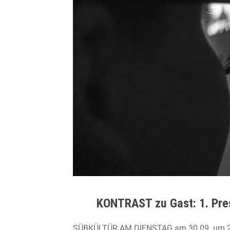
KONTRAST zu Gast: 1. Pre
SÜBKÜLTÜR AM DIENSTAG am 30.09. um 20 