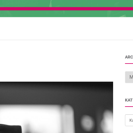
ARC
Arc
KAT
Kat