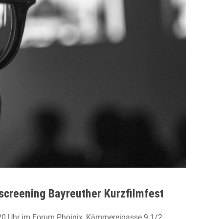
screening Bayreuther Kurzfilmfest
Uhr im Forum Phoinix, Kämmereigasse 9 1/2,