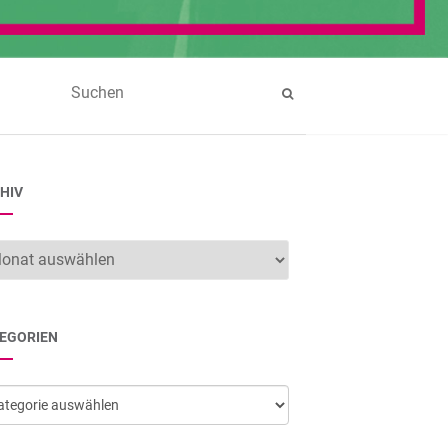
HIV
hiv
EGORIEN
egorien