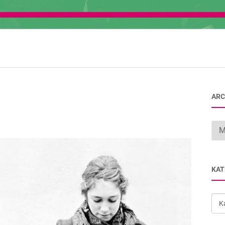
ARC
Arc
KAT
Kat