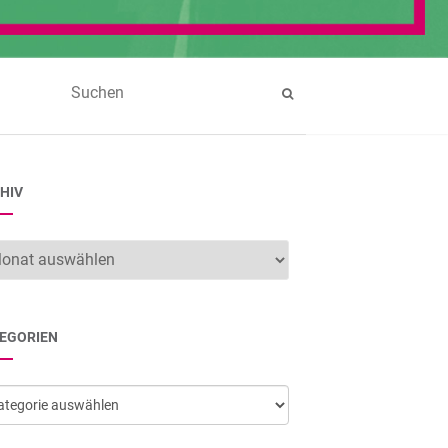
HIV
hiv
EGORIEN
egorien