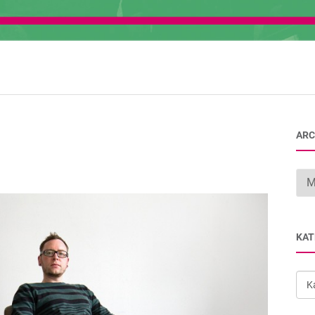
ARC
Arc
KAT
Kat