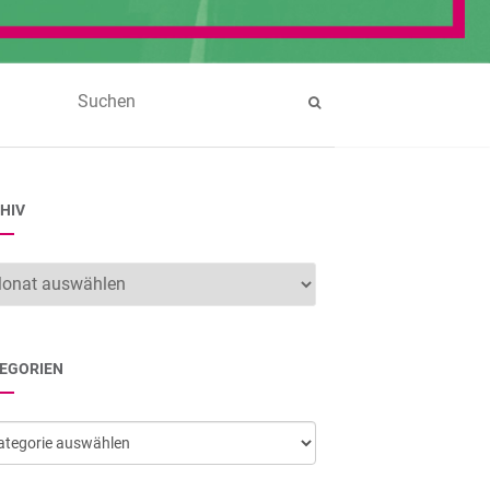
HIV
hiv
EGORIEN
egorien