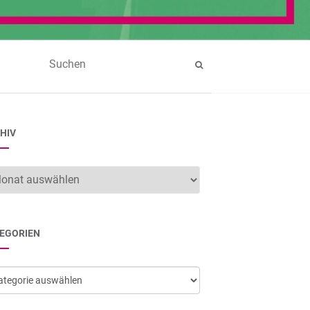
HIV
hiv
EGORIEN
egorien