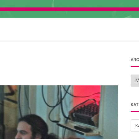
ARC
Arc
KAT
Kat