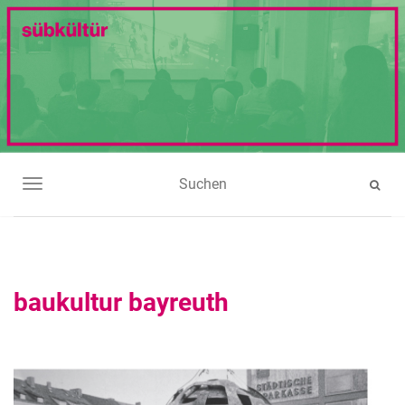
NAVIGATION UMSCHALTEN
baukultur bayreuth