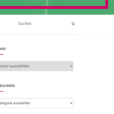
HIV
hiv
EGORIEN
egorien