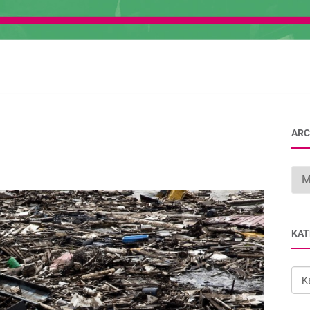
ARC
Arc
KAT
Kat