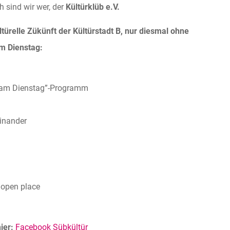
 sind wir wer, der
Kültürklüb e.V.
türelle Zükünft der Kültürstadt B, nur diesmal ohne
m Dienstag:
ür am Dienstag”-Programm
einander
 open place
ier:
Facebook Sübkültür