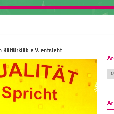
 Kültürklüb e.V. entsteht
Ar
Arc
Ar