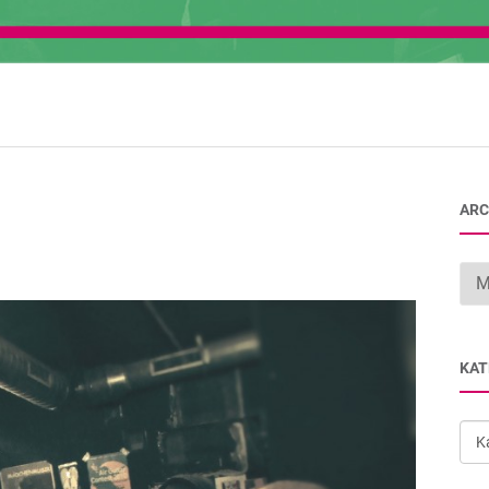
ARC
Arc
KAT
Kat