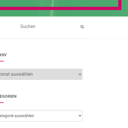
HIV
hiv
EGORIEN
egorien