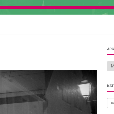
ARC
Arc
KAT
Kat