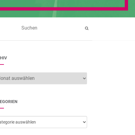
HIV
hiv
EGORIEN
egorien