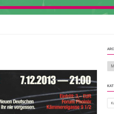
ARC
Arc
KAT
Kat