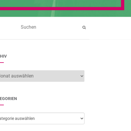
HIV
hiv
EGORIEN
egorien