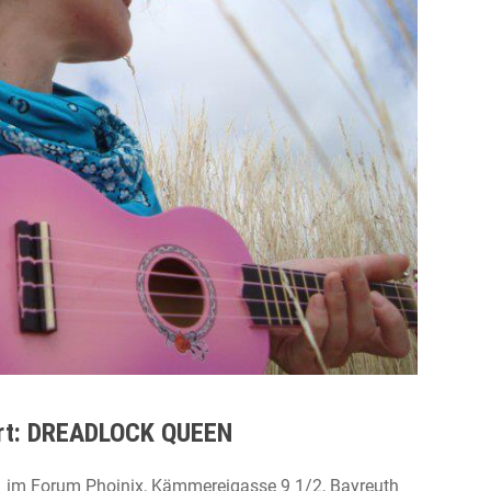
rt: DREADLOCK QUEEN
im Forum Phoinix, Kämmereigasse 9 1/2, Bayreuth