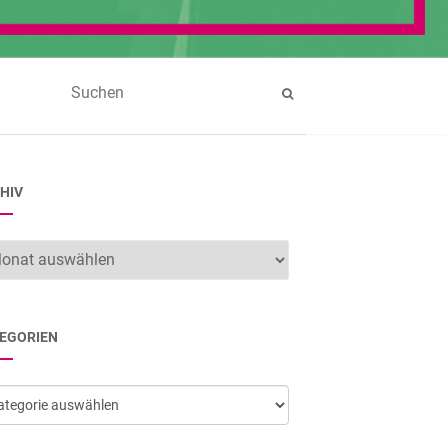
HIV
hiv
EGORIEN
egorien