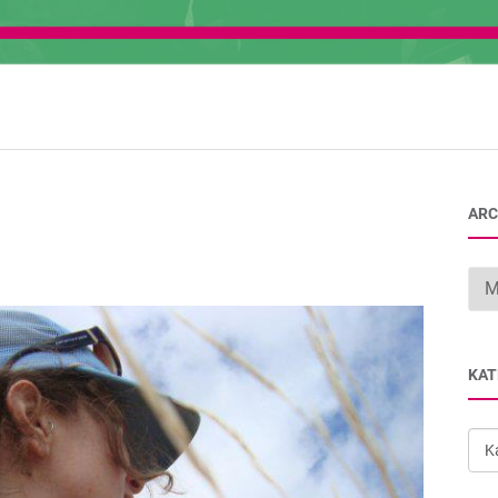
ARC
Arc
KAT
Kat