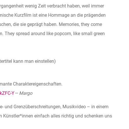
rgangenheit wenig Zeit verbracht haben, weil immer
anische Kurzfilm ist eine Hommage an die prägenden
schen, die sie geprägt haben. Memories, they come
m. They spread around like popcorn, like small green
ertitel kann man einstellen)
rmante Charaktereigenschaften.
MkZFC-Y
— Margo
nre- und Grenzüberschreitungen, Musikvideo – in einem
ünstler*innen einfach alles richtig und schenken uns