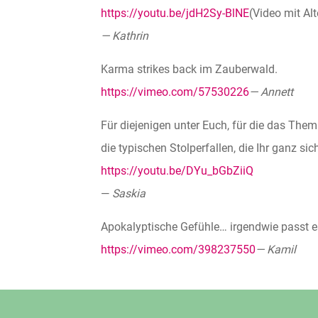
https://youtu.be/jdH2Sy-BlNE
(Video mit Al
— Kathrin
Karma strikes back im Zauberwald.
https://vimeo.com/57530226
— Annett
Für diejenigen unter Euch, für die das The
die typischen Stolperfallen, die Ihr ganz sic
https://youtu.be/DYu_bGbZiiQ
—
Saskia
Apokalyptische Gefühle… irgendwie passt es
https://vimeo.com/398237550
— Kamil