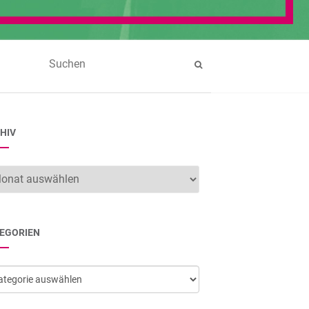
HIV
hiv
EGORIEN
egorien