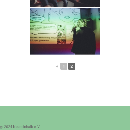
◄
1
2
@ 2024 Neuneinhalb e. V.