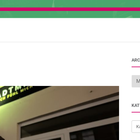
ARC
Arc
KAT
Kat