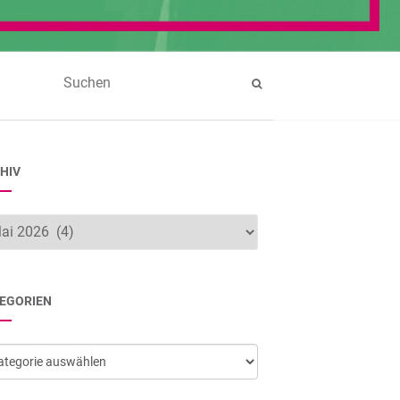
HIV
hiv
EGORIEN
egorien